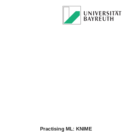
Practising
ML:
KNIME
Prof. Dr. Mirco
Schoenfeld
Practising ML: KNIME